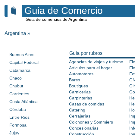
Guia de Comercio
Guia de comercios de Argentina
Argentina
»
Guía por rubros
Buenos Aires
Agencias de viajes y turismo
Fl
Capital Federal
Articulos para el hogar
Flo
Catamarca
Automotores
Fo
Chaco
Bares
G
Chubut
Boutiques
Gi
Carnicerias
Go
Corrientes
Carpinterias
He
Costa Atlántica
Casas de comidas
He
Córdoba
Catering
Ho
Cerrajerías
Im
Entre Ríos
Colchones y Sommiers
Im
Formosa
Concesionarias
In
Jujuy
Construcción
Inm