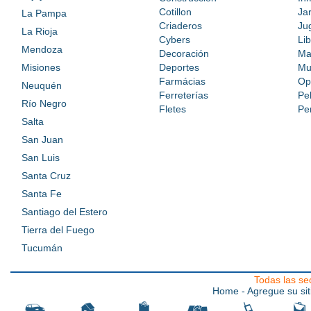
Cotillon
Ja
La Pampa
Criaderos
Ju
La Rioja
Cybers
Lib
Mendoza
Decoración
Ma
Misiones
Deportes
Mu
Farmácias
Op
Neuquén
Ferreterías
Pe
Río Negro
Fletes
Pe
Salta
San Juan
San Luis
Santa Cruz
Santa Fe
Santiago del Estero
Tierra del Fuego
Tucumán
Todas las se
Home
- Agregue su sit