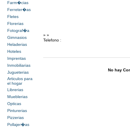
Farm�cias
Ferreter�as
Fletes
Florerias
Fotograf�a
» »
Gimnasios
Telefono :
Heladerias
Hoteles
Imprentas
Inmobiliarias
No hay Com
Jugueterias
Articulos para
el hogar
Librerias
Mueblerias
Opticas
Pinturerias
Pizzerias
Pollajer�as