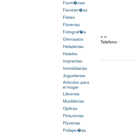
Farm�cias
Ferreter�as
Fletes
Florerias
Fotograf�a
» »
Gimnasios
Telefono :
Heladerias
Hoteles
Imprentas
Inmobiliarias
Jugueterias
Articulos para
el hogar
Librerias
Mueblerias
Opticas
Pinturerias
Pizzerias
Pollajer�as