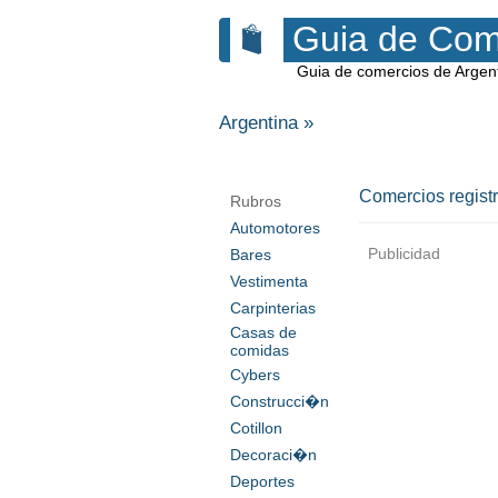
Guia de Com
Guia de comercios de Argen
Argentina
»
Comercios regist
Rubros
Automotores
Publicidad
Bares
Vestimenta
Carpinterias
Casas de
comidas
Cybers
Construcci�n
Cotillon
Decoraci�n
Deportes