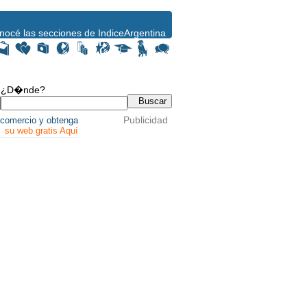
nocé las secciones de IndiceArgentina
¿D�nde?
Publicidad
comercio y obtenga
su web gratis Aquí