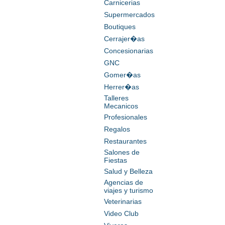
Carnicerias
Supermercados
Boutiques
Cerrajer�as
Concesionarias
GNC
Gomer�as
Herrer�as
Talleres
Mecanicos
Profesionales
Regalos
Restaurantes
Salones de
Fiestas
Salud y Belleza
Agencias de
viajes y turismo
Veterinarias
Video Club