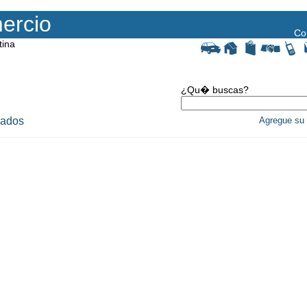
ercio
Co
tina
¿Qu� buscas?
rados
Agregue su 