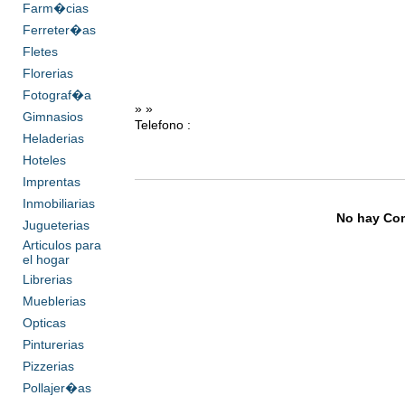
Farm�cias
Ferreter�as
Fletes
Florerias
Fotograf�a
» »
Gimnasios
Telefono :
Heladerias
Hoteles
Imprentas
Inmobiliarias
No hay Com
Jugueterias
Articulos para
el hogar
Librerias
Mueblerias
Opticas
Pinturerias
Pizzerias
Pollajer�as