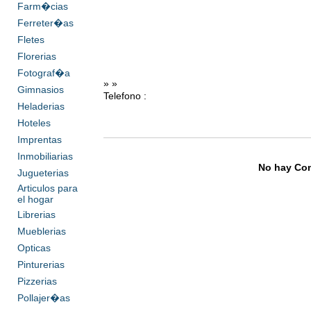
Farm�cias
Ferreter�as
Fletes
Florerias
Fotograf�a
» »
Gimnasios
Telefono :
Heladerias
Hoteles
Imprentas
Inmobiliarias
No hay Com
Jugueterias
Articulos para
el hogar
Librerias
Mueblerias
Opticas
Pinturerias
Pizzerias
Pollajer�as