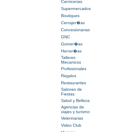
Carnicerias
Supermercados
Boutiques
Cerrajer�as
Concesionarias
GNC
Gomer�as
Herrer�as
Talleres
Mecanicos
Profesionales
Regalos
Restaurantes
Salones de
Fiestas
Salud y Belleza
Agencias de
viajes y turismo
Veterinarias
Video Club