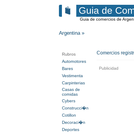
Guia de Com
Guia de comercios de Argen
Argentina
»
Comercios regist
Rubros
Automotores
Publicidad
Bares
Vestimenta
Carpinterias
Casas de
comidas
Cybers
Construcci�n
Cotillon
Decoraci�n
Deportes