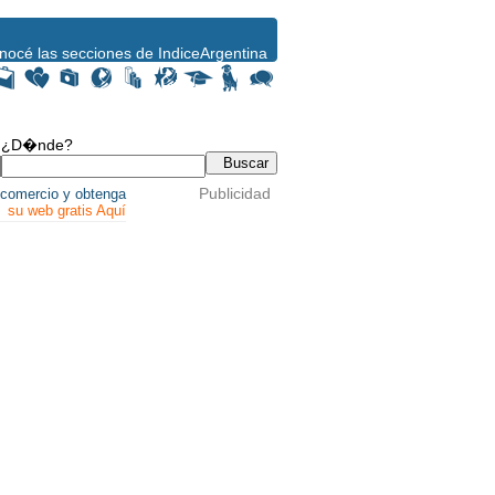
nocé las secciones de IndiceArgentina
¿D�nde?
Publicidad
comercio y obtenga
su web gratis Aquí