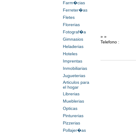
Farm�cias
Ferreter�as
Fletes
Florerias
Fotograf�a
» »
Gimnasios
Telefono :
Heladerias
Hoteles
Imprentas
Inmobiliarias
Jugueterias
Articulos para
el hogar
Librerias
Mueblerias
Opticas
Pinturerias
Pizzerias
Pollajer�as