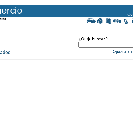
ercio
Co
tina
¿Qu� buscas?
rados
Agregue su 