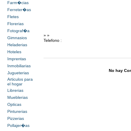
Farm�cias
Ferreter�as
Fletes
Florerias
Fotograf�a
» »
Gimnasios
Telefono :
Heladerias
Hoteles
Imprentas
Inmobiliarias
No hay Com
Jugueterias
Articulos para
el hogar
Librerias
Mueblerias
Opticas
Pinturerias
Pizzerias
Pollajer�as