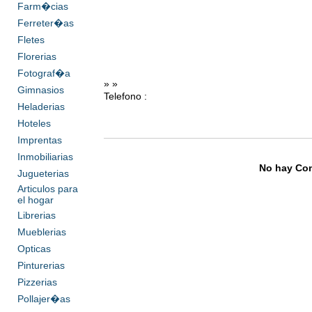
Farm�cias
Ferreter�as
Fletes
Florerias
Fotograf�a
» »
Gimnasios
Telefono :
Heladerias
Hoteles
Imprentas
Inmobiliarias
No hay Com
Jugueterias
Articulos para
el hogar
Librerias
Mueblerias
Opticas
Pinturerias
Pizzerias
Pollajer�as