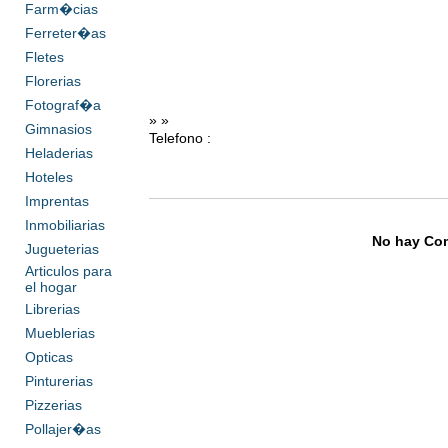
Farm�cias
Ferreter�as
Fletes
Florerias
Fotograf�a
» »
Gimnasios
Telefono :
Heladerias
Hoteles
Imprentas
Inmobiliarias
No hay Com
Jugueterias
Articulos para
el hogar
Librerias
Mueblerias
Opticas
Pinturerias
Pizzerias
Pollajer�as