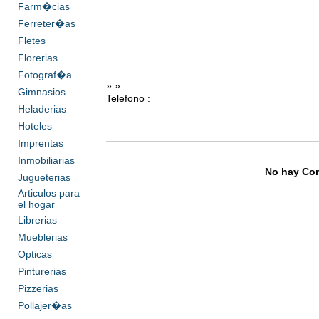
Farm�cias
Ferreter�as
Fletes
Florerias
Fotograf�a
» »
Gimnasios
Telefono :
Heladerias
Hoteles
Imprentas
Inmobiliarias
No hay Com
Jugueterias
Articulos para
el hogar
Librerias
Mueblerias
Opticas
Pinturerias
Pizzerias
Pollajer�as