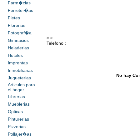
Farm�cias
Ferreter�as
Fletes
Florerias
Fotograf�a
» »
Gimnasios
Telefono :
Heladerias
Hoteles
Imprentas
Inmobiliarias
No hay Com
Jugueterias
Articulos para
el hogar
Librerias
Mueblerias
Opticas
Pinturerias
Pizzerias
Pollajer�as